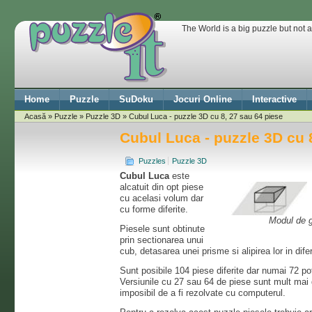
The World is a big puzzle but not 
Home
Puzzle
SuDoku
Jocuri Online
Interactive
Acasă
»
Puzzle
»
Puzzle 3D
» Cubul Luca - puzzle 3D cu 8, 27 sau 64 piese
Cubul Luca - puzzle 3D cu 
Puzzles
Puzzle 3D
Cubul Luca
este
alcatuit din opt piese
cu acelasi volum dar
cu forme diferite.
Modul de g
Piesele sunt obtinute
prin sectionarea unui
cub, detasarea unei prisme si alipirea lor in diferi
Sunt posibile 104 piese diferite dar numai 72 pot
Versiunile cu 27 sau 64 de piese sunt mult mai dif
imposibil de a fi rezolvate cu computerul.