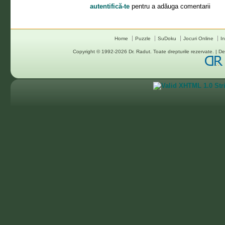
autentifică-te
pentru a adăuga comentarii
Home
Puzzle
SuDoku
Jocuri Online
In
Copyright © 1992-2026
Dr. Radut
. Toate drepturile rezervate. |
De