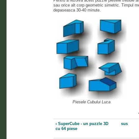
Pentru a rezolva acest puzzle piesele trebuie a
sau orice alt corp geometric simetric. Timpul m
depaseasca 30-40 minute.
Piesele Cubului Luca
‹ SuperCube - un puzzle 3D
sus
cu 64 piese