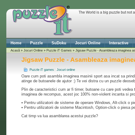
The World is a big puzzle but not 
Home
Puzzle
SuDoku
Jocuri Online
Interactive
Acasă
»
Jocuri Online
»
Puzzle iT Games
» Jigsaw Puzzle - Asambleaza imaginea asa
Jigsaw Puzzle - Asambleaza imaginea
Puzzle iT games
Jocuri online
Oare cum poti asambla imaginea masinii sport asa incat sa prinda
atinge de butoanele de ajutor :) Te vei distra cu un puzzle deoseb
Plin de caracteristici cum ar fi timer, butoane cu care poti vedea t
imaginea de recompus, acest joc 100% non-violent incanta si pro
• Pentru utilizatorii de sisteme de operare Windows, Alt-click o pi
• Pentru utilizatorii de sisteme Macintosh, Option-click o piesa pe
Cat timp va lua asamblarea acestui puzzle?