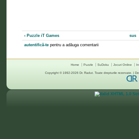
‹ Puzzle iT Games
sus
autentifică-te
pentru a adăuga comentarii
Home
Puzzle
SuDoku
Jocuri Online
In
Copyright © 1992-2026
Dr. Radut
. Toate drepturile rezervate. |
De